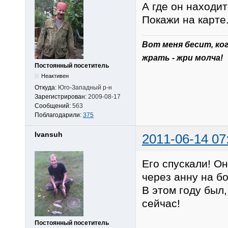
А где он находи
Покажи на карте
Вот меня беcит, ко
жрать - жри молча!
Постоянный посетитель
Неактивен
Откуда:
Юго-Западный р-н
Зарегистрирован:
2009-08-17
Сообщений:
563
Поблагодарили:
375
Ivansuh
2011-06-14 07
Его спускали! О
через анну на бо
В этом году был,
сейчас!
Постоянный посетитель