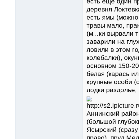
есть еще один п
деревня Локтевка
есть ямы (можно
травы мало, прак
(м...ки вырвали 
заварили на глух
ловили в этом го
колебалки), окун
основном 150-20
белая (карась ил
крупные особи (с
лодки раздолье, 
Аннинский район
(большой глубок
Ясырский (сразу
право), пруд Ме