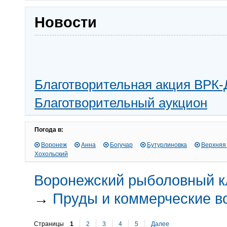
Новости
Благотворительная акция ВРК-
Благотворительный аукцион
Погода в:
Воронеж
Анна
Богучар
Бутурлиновка
Верхняя
Хохольский
Воронежский рыболовный к
→
Пруды и коммерческие 
Страницы
1
2
3
4
5
Далее