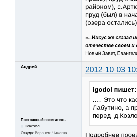
районом), с.Арт
пруд (был) в на
(озера остались)
«...Иисус же сказал
отечестве своем и 
Новый Завет, Евангелие
Андрей
2012-10-03 10
igodol пишет:
..... Это что 
Лабутино, а п
перед д.Козлов
Постоянный посетитель
Неактивен
Откуда:
Воронеж, Чижовка
Подробнее прое