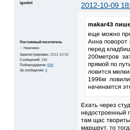
igodol
2012-10-09 18
makar43 пише
еще можно про
Анна поворот
Постоянный посетитель
перед кладби
Неактивен
Зарегистрирован:
2012-10-02
200метров зат
Сообщений:
196
прямой по пут
Поблагодарили:
656
За сообщение:
4
ловится мелки
1996м ловили 
начинается эт
Ехать через студ
недостроенный г
там щас творить
маршрут, то тог