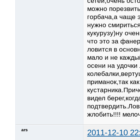
сетей,очень ост
можно порезвить
горбача,а чаще 
нужно смириться
кукурузу)ну оче
что это за фане
ловится в основ
мало и не кажды
осени на удочки
колебалки,верту
приманок,так как
кустарника.Прич
видел берег,ког
подтвердить.Лов
жлобить!!!! мело
ars
2011-12-10 22