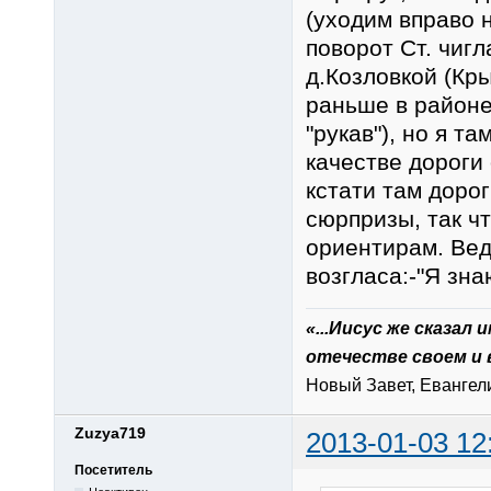
(уходим вправо 
поворот Ст. чигл
д.Козловкой (Кр
раньше в районе
"рукав"), но я та
качестве дороги 
кстати там доро
сюрпризы, так ч
ориентирам. Вед
возгласа:-"Я знаю
«...Иисус же сказал
отечестве своем и 
Новый Завет, Евангелие
Zuzya719
2013-01-03 12
Посетитель