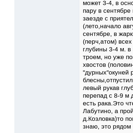
может 3-4, в осн
пару в сентябре
заезде с приятел
(лето,начало авг
сентябре, в жар
(перч,атом) всех
глубины 3-4 м. 
троем, но уже по
хвостов (полови
"дурных"окуней 
блесны,отпустил
левый рукав глу
перепад с 8-9 м
есть рака.Это ч
Лабутино, а про
д.Козловка)то по
знаю, это рядом