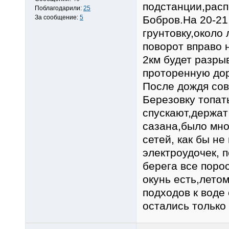
подстанции,расп
Поблагодарили:
25
За сообщение:
5
Бобров.На 20-21
грунтовку,около
поворот вправо 
2км будет разры
проторенную дор
После дождя сове
Березовку топать
спускают,держат
сазана,было мно
сетей, как бы не
электроудочек, п
берега все порос
окунь есть,летом
подходов к воде 
остались только