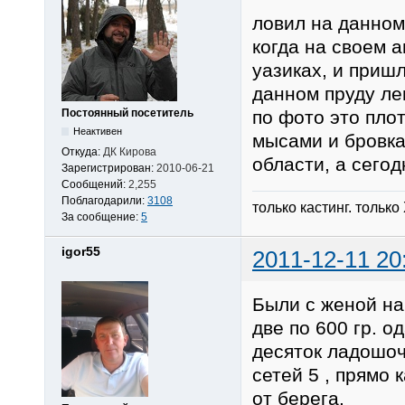
ловил на данном
когда на своем 
уазиках, и приш
данном пруду лещ
по фото это плот
Постоянный посетитель
Неактивен
мысами и бровкам
Откуда:
ДК Кирова
области, а сегод
Зарегистрирован:
2010-06-21
Сообщений:
2,255
Поблагодарили:
3108
только кастинг. только
За сообщение:
5
igor55
2011-12-11 20
Были с женой на
две по 600 гр. 
десяток ладошоч
сетей 5 , прямо 
от берега.