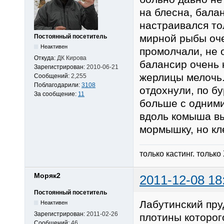
на блесна, балан
настраивался тол
мирной рыбы оче
Постоянный посетитель
Неактивен
промолчали, не о
Откуда:
ДК Кирова
балансир очень 
Зарегистрирован:
2010-06-21
жерлицы мелочь.
Сообщений:
2,255
Поблагодарили:
3108
отдохнули, по б
За сообщение:
11
больше с одними
вдоль комыша вы
мормышку, но кл
только кастинг. только
Моряк2
2011-12-08 18
Постоянный посетитель
Лабутинский пр
Неактивен
Зарегистрирован:
2011-02-26
плотины которог
Сообщений:
46