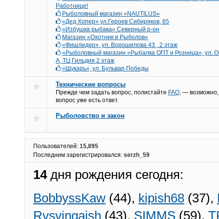
Работнице!
Рыболовный магазин «NAUTILUS»
«Дед Хопер» ул.Героев Сибиряков, 65
«Избушка рыбака» Северный р-он
Магазин «Охотник и Рыболов»
«Фишлидер», ул. Ворошилова 43 , 2 этаж
«Рыболовный магазин «Рыбалка ОПТ и Розница», ул. О
А, ТЦ Гильдия 2 этаж
«Щукарь», ул. Бульвар Победы
Технические вопросы
Прежде чем задать вопрос, полистайте
FAQ
, — возможно,
вопрос уже есть ответ.
Рыболовство и закон
Пользователей:
15,895
Последним зарегистрировался:
serzh_59
14
дня рождения сегодня:
BobbyssKaw
(44),
kipish68
(37),
Rvsvingaish
(43),
SIMMS
(59),
T