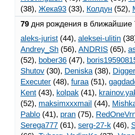
(38),
Жека93
(33),
Колдун
(52),
79
дня рождения в ближайшие 
aleks-jurist
(44),
aleksei-ulitin
(38
Andrey_Sh
(56),
ANDRIS
(65),
a
(52),
bober36
(47),
boris1959081
Shutov
(30),
Deniska
(38),
Digge
Executer
(48),
furaa
(51),
gagdad
Kent
(43),
kolpak
(41),
krainov.ya
(52),
maksimxxxmail
(44),
Mishka
Pablo
(41),
pran
(75),
RedOneVr
Serega777
(61),
serg-27-k
(46),