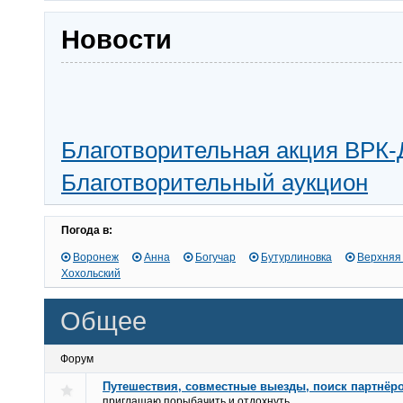
Новости
Благотворительная акция ВРК-
Благотворительный аукцион
Погода в:
Воронеж
Анна
Богучар
Бутурлиновка
Верхняя
Хохольский
Общее
Форум
Путешествия, совместные выезды, поиск партнёр
приглашаю порыбачить и отдохнуть