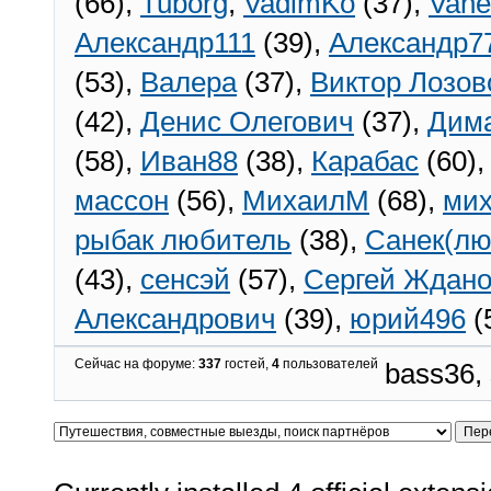
(66),
Tuborg
,
VadimKo
(37),
Van
Александр111
(39),
Александр7
(53),
Валерa
(37),
Виктор Лозов
(42),
Денис Олегович
(37),
Дим
(58),
Иван88
(38),
Карабас
(60)
массон
(56),
МихаилМ
(68),
мих
рыбак любитель
(38),
Санек(лю
(43),
сенсэй
(57),
Сергей Ждан
Александрович
(39),
юрий496
(
Сейчас на форуме:
337
гостей,
4
пользователей
bass36,