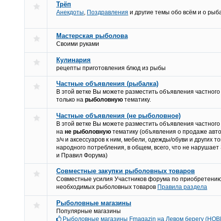
Трёп
Анекдоты
,
Поздравления
и другие темы обо всём и о рыб
Мастерская рыболова
Своими руками
Кулинария
рецепты приготовления блюд из рыбы
Частные объявления (рыбалка)
В этой ветке Вы можете разместить объявления частного
только на
рыболовную
тематику.
Частные объявления (не рыболовное)
В этой ветке Вы можете разместить объявления частного
на
не рыболовную
тематику (объявления о продаже авт
з/ч и аксессуаров к ним, мебели, одежды/обуви и других т
народного потребления, в общем, всего, что не нарушает
и Правил Форума)
Совместные закупки рыболовных товаров
Совместные усилия Участников форума по приобретени
необходимых рыболовных товаров
Правила раздела
Рыболовные магазины
Популярные магазины
Рыболовные магазины Fmagazin на Левом берегу (НОВ