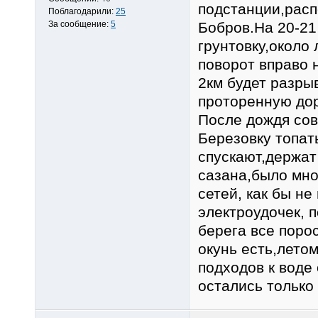
подстанции,расп
Поблагодарили:
25
За сообщение:
5
Бобров.На 20-21
грунтовку,около
поворот вправо 
2км будет разры
проторенную дор
После дождя сове
Березовку топать
спускают,держат
сазана,было мно
сетей, как бы не
электроудочек, п
берега все порос
окунь есть,летом
подходов к воде 
остались только