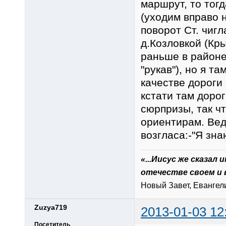
маршрут, то тог
(уходим вправо 
поворот Ст. чигл
д.Козловкой (Кр
раньше в районе
"рукав"), но я та
качестве дороги 
кстати там доро
сюрпризы, так ч
ориентирам. Вед
возгласа:-"Я знаю
«...Иисус же сказал
отечестве своем и 
Новый Завет, Евангелие
Zuzya719
2013-01-03 12
Посетитель