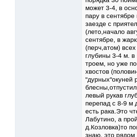
может 3-4, в осн
пару в сентябре
заезде с приятел
(лето,начало авг
сентябре, в жар
(перч,атом) всех
глубины 3-4 м. 
троем, но уже по
хвостов (полови
"дурных"окуней 
блесны,отпустил
левый рукав глу
перепад с 8-9 м
есть рака.Это ч
Лабутино, а про
д.Козловка)то по
знаю, это рядом