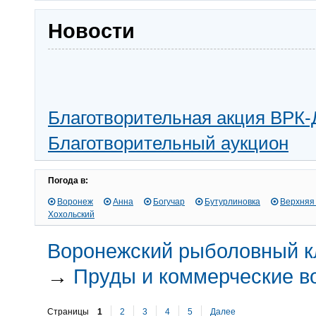
Новости
Благотворительная акция ВРК-
Благотворительный аукцион
Погода в:
Воронеж
Анна
Богучар
Бутурлиновка
Верхняя
Хохольский
Воронежский рыболовный к
→
Пруды и коммерческие 
Страницы
1
2
3
4
5
Далее