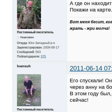
А где он находи
Покажи на карте
Вот меня беcит, ко
жрать - жри молча!
Постоянный посетитель
Неактивен
Откуда:
Юго-Западный р-н
Зарегистрирован:
2009-08-17
Сообщений:
563
Поблагодарили:
375
Ivansuh
2011-06-14 07
Его спускали! О
через анну на бо
В этом году был,
сейчас!
Постоянный посетитель