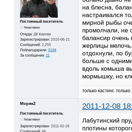
на блесна, балан
настраивался тол
мирной рыбы оче
Постоянный посетитель
Неактивен
промолчали, не о
Откуда:
ДК Кирова
балансир очень 
Зарегистрирован:
2010-06-21
жерлицы мелочь.
Сообщений:
2,255
Поблагодарили:
3108
отдохнули, по б
За сообщение:
11
больше с одними
вдоль комыша вы
мормышку, но кл
только кастинг. только
Моряк2
2011-12-08 18
Постоянный посетитель
Лабутинский пр
Неактивен
Зарегистрирован:
2011-02-26
плотины которог
Сообщений:
46