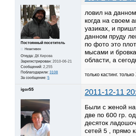
ловил на данном
когда на своем 
уазиках, и приш
данном пруду лещ
по фото это плот
Постоянный посетитель
Неактивен
мысами и бровкам
Откуда:
ДК Кирова
области, а сегод
Зарегистрирован:
2010-06-21
Сообщений:
2,255
Поблагодарили:
3108
только кастинг. только
За сообщение:
5
igor55
2011-12-11 20
Были с женой на
две по 600 гр. 
десяток ладошоч
сетей 5 , прямо 