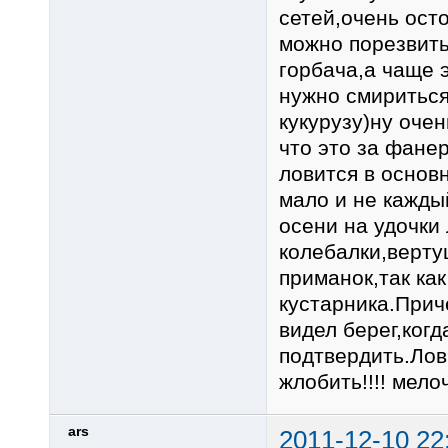
сетей,очень ост
можно порезвить
горбача,а чаще 
нужно смириться
кукурузу)ну оче
что это за фане
ловится в основ
мало и не кажды
осени на удочки
колебалки,верту
приманок,так как
кустарника.Прич
видел берег,ког
подтвердить.Лов
жлобить!!!! мело
ars
2011-12-10 22