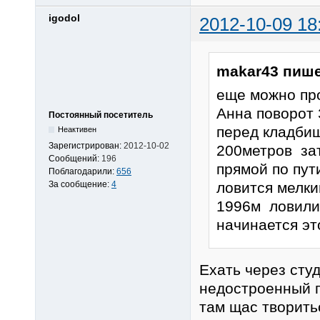
igodol
2012-10-09 18
makar43 пише
еще можно про
Анна поворот
Постоянный посетитель
перед кладби
Неактивен
Зарегистрирован:
2012-10-02
200метров зат
Сообщений:
196
прямой по пут
Поблагодарили:
656
За сообщение:
4
ловится мелки
1996м ловили 
начинается эт
Ехать через студ
недостроенный г
там щас творить