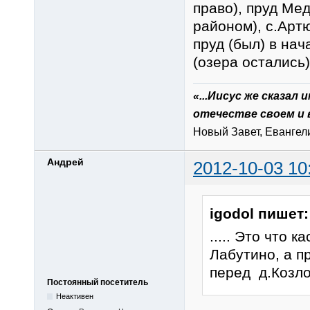
право), пруд Ме
районом), с.Арт
пруд (был) в на
(озера остались)
«...Иисус же сказал
отечестве своем и 
Новый Завет, Евангелие
Андрей
2012-10-03 10
igodol пишет:
..... Это что 
Лабутино, а п
перед д.Козлов
Постоянный посетитель
Неактивен