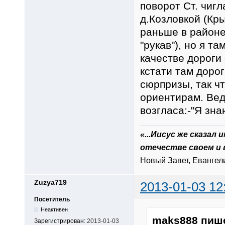
поворот Ст. чигл
д.Козловкой (Кр
раньше в районе
"рукав"), но я та
качестве дороги 
кстати там доро
сюрпризы, так ч
ориентирам. Вед
возгласа:-"Я знаю
«...Иисус же сказал
отечестве своем и 
Новый Завет, Евангелие
Zuzya719
2013-01-03 12
Посетитель
Неактивен
maks888 пиш
Зарегистрирован:
2013-01-03