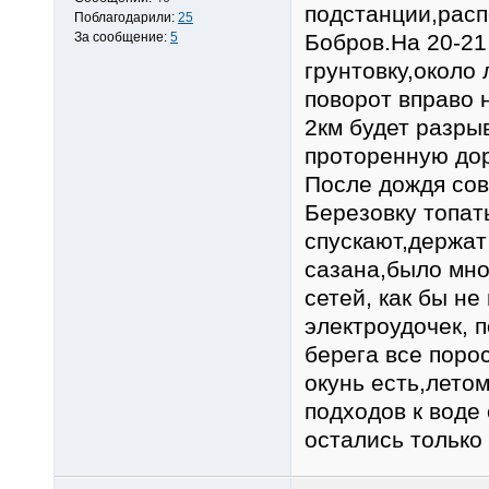
подстанции,расп
Поблагодарили:
25
За сообщение:
5
Бобров.На 20-21
грунтовку,около
поворот вправо 
2км будет разры
проторенную дор
После дождя сове
Березовку топать
спускают,держат
сазана,было мно
сетей, как бы не
электроудочек, п
берега все порос
окунь есть,летом
подходов к воде 
остались только