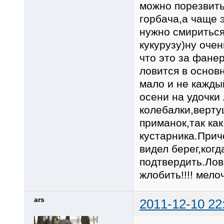
можно порезвить
горбача,а чаще 
нужно смириться
кукурузу)ну оче
что это за фане
ловится в основ
мало и не кажды
осени на удочки
колебалки,верту
приманок,так как
кустарника.Прич
видел берег,ког
подтвердить.Лов
жлобить!!!! мело
ars
2011-12-10 22