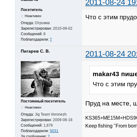
2011-08-24 19
Посетитель
Что с этим пруд
Неактивен
Откуда:
Отрожка
Зарегистрирован:
2010-09-02
Сообщений:
8
Поблагодарили:
7
Пигарев С. В.
2011-08-24 20
makar43 пише
Что с этим пр
Постоянный посетитель
Пруд на месте, щ
Неактивен
Откуда:
Jig Team Voronezh
KS365+ME15M+HDS9G
Зарегистрирован:
2009-08-18
Сообщений:
1,876
Keep fishing "From bor
Поблагодарили:
5031
За сообщение:
2