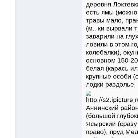
деревня Локтевка
есть ямы (можно
травы мало, прак
(м...ки вырвали 
заварили на глух
ловили в этом го
колебалки), окун
основном 150-20
белая (карась ил
крупные особи (с
лодки раздолье, 
Аннинский район
(большой глубок
Ясырский (сразу
право), пруд Ме