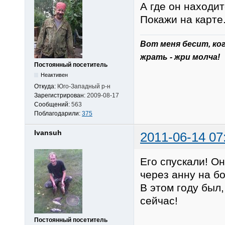
А где он находи
Покажи на карте
Вот меня беcит, ко
жрать - жри молча!
Постоянный посетитель
Неактивен
Откуда:
Юго-Западный р-н
Зарегистрирован:
2009-08-17
Сообщений:
563
Поблагодарили:
375
Ivansuh
2011-06-14 07
Его спускали! О
через анну на бо
В этом году был,
сейчас!
Постоянный посетитель