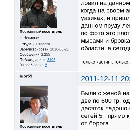
ловил на данном
когда на своем 
уазиках, и приш
данном пруду лещ
по фото это плот
Постоянный посетитель
Неактивен
мысами и бровкам
Откуда:
ДК Кирова
области, а сегод
Зарегистрирован:
2010-06-21
Сообщений:
2,255
Поблагодарили:
3108
только кастинг. только
За сообщение:
5
igor55
2011-12-11 20
Были с женой на
две по 600 гр. 
десяток ладошоч
сетей 5 , прямо 
от берега.
Постоянный посетитель