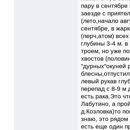
пару в сентябре
заезде с приятел
(лето,начало авг
сентябре, в жар
(перч,атом) всех
глубины 3-4 м. 
троем, но уже по
хвостов (полови
"дурных"окуней 
блесны,отпустил
левый рукав глу
перепад с 8-9 м
есть рака.Это ч
Лабутино, а про
д.Козловка)то по
знаю, это рядом
есть еще один п