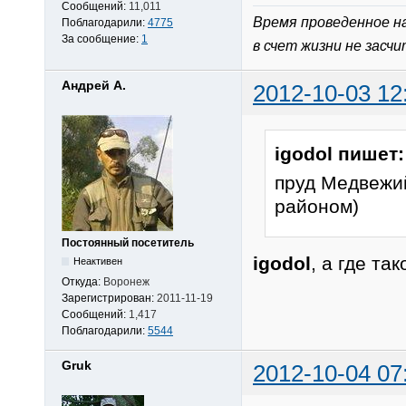
Сообщений:
11,011
Время проведенное н
Поблагодарили:
4775
За сообщение:
1
в счет жизни не засч
Андрей А.
2012-10-03 12
igodol пишет:
пруд Медвежий
районом)
Постоянный посетитель
igodol
, а где т
Неактивен
Откуда:
Воронеж
Зарегистрирован:
2011-11-19
Сообщений:
1,417
Поблагодарили:
5544
Gruk
2012-10-04 07