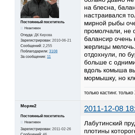
на блесна, балан
настраивался тол
мирной рыбы оче
Постоянный посетитель
Неактивен
промолчали, не о
Откуда:
ДК Кирова
балансир очень 
Зарегистрирован:
2010-06-21
жерлицы мелочь.
Сообщений:
2,255
Поблагодарили:
3108
отдохнули, по б
За сообщение:
11
больше с одними
вдоль комыша вы
мормышку, но кл
только кастинг. только
Моряк2
2011-12-08 18
Постоянный посетитель
Лабутинский пр
Неактивен
Зарегистрирован:
2011-02-26
плотины которог
Сообщений:
46