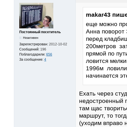
makar43 пише
еще можно про
Анна поворот
Постоянный посетитель
перед кладби
Неактивен
Зарегистрирован:
2012-10-02
200метров зат
Сообщений:
196
прямой по пут
Поблагодарили:
656
За сообщение:
4
ловится мелки
1996м ловили 
начинается эт
Ехать через студ
недостроенный г
там щас творить
маршрут, то тог
(уходим вправо 