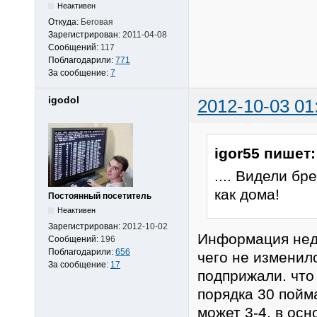
Неактивен
Откуда:
Беговая
Зарегистрирован:
2011-04-08
Сообщений:
117
Поблагодарили:
771
За сообщение:
7
igodol
2012-10-03 01
igor55 пишет:
.... Видели бр
как дома!
Постоянный посетитель
Неактивен
Зарегистрирован:
2012-10-02
Информация неде
Сообщений:
196
Поблагодарили:
656
чего не изменило
За сообщение:
17
подприжали. что 
порядка 30 пойма
может 3-4, в осн