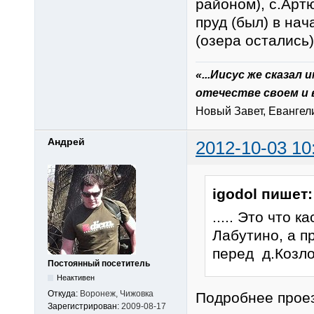
районом), с.Арт
пруд (был) в на
(озера остались)
«...Иисус же сказал
отечестве своем и 
Новый Завет, Евангелие
Андрей
2012-10-03 10
igodol пишет:
..... Это что 
Лабутино, а п
перед д.Козлов
Постоянный посетитель
Неактивен
Откуда:
Воронеж, Чижовка
Подробнее прое
Зарегистрирован:
2009-08-17