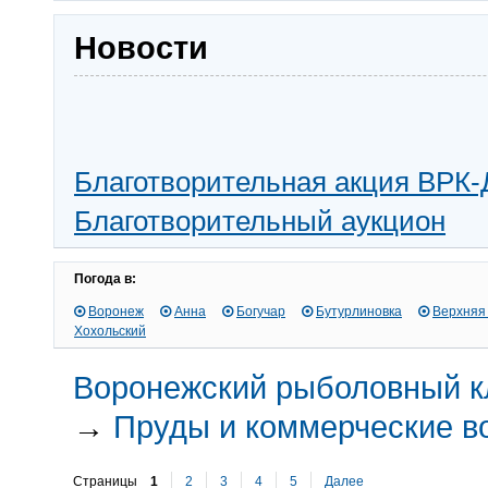
Новости
Благотворительная акция ВРК-
Благотворительный аукцион
Погода в:
Воронеж
Анна
Богучар
Бутурлиновка
Верхняя
Хохольский
Воронежский рыболовный к
→
Пруды и коммерческие 
Страницы
1
2
3
4
5
Далее