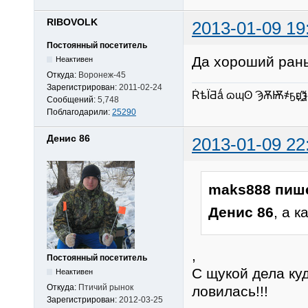
RIBOVOLK
2013-01-09 19
Постоянный посетитель
Да хороший рань
Неактивен
Откуда:
Воронеж-45
Зарегистрирован:
2011-02-24
ṘѣЇƋǻ ɷɰʘ ϠѪѬ҂ҕџ҈҉ѯ
Сообщений:
5,748
Поблагодарили:
25290
Денис 86
2013-01-09 22
maks888 пиш
Денис 86
, а 
,
Постоянный посетитель
С щукой дела ку
Неактивен
Откуда:
Птичий рынок
ловилась!!!
Зарегистрирован:
2012-03-25