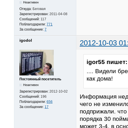
Неактивен
Откуда:
Беговая
Зарегистрирован:
2011-04-08
Сообщений:
117
Поблагодарили:
771
За сообщение:
7
igodol
2012-10-03 01
igor55 пишет:
.... Видели бр
как дома!
Постоянный посетитель
Неактивен
Зарегистрирован:
2012-10-02
Информация неде
Сообщений:
196
Поблагодарили:
656
чего не изменило
За сообщение:
17
подприжали. что 
порядка 30 пойма
может 3-4, в осн