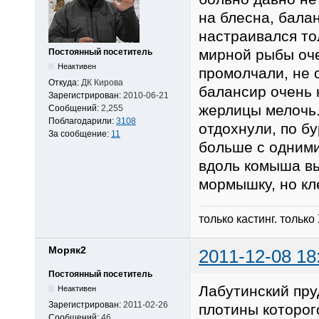
на блесна, балан
настраивался тол
мирной рыбы оче
Постоянный посетитель
Неактивен
промолчали, не о
Откуда:
ДК Кирова
балансир очень 
Зарегистрирован:
2010-06-21
жерлицы мелочь.
Сообщений:
2,255
Поблагодарили:
3108
отдохнули, по б
За сообщение:
11
больше с одними
вдоль комыша вы
мормышку, но кл
только кастинг. только
Моряк2
2011-12-08 18
Постоянный посетитель
Лабутинский пр
Неактивен
Зарегистрирован:
2011-02-26
плотины которог
Сообщений:
46