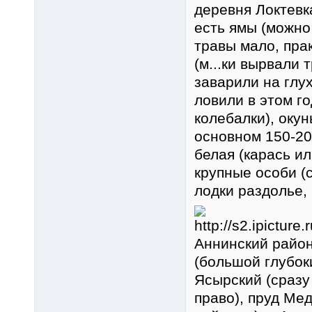
деревня Локтевка
есть ямы (можно
травы мало, прак
(м...ки вырвали 
заварили на глух
ловили в этом го
колебалки), окун
основном 150-20
белая (карась ил
крупные особи (с
лодки раздолье, 
Аннинский район
(большой глубок
Ясырский (сразу
право), пруд Ме