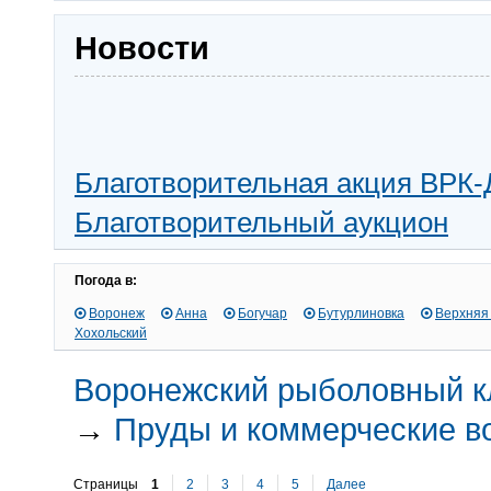
Новости
Благотворительная акция ВРК-
Благотворительный аукцион
Погода в:
Воронеж
Анна
Богучар
Бутурлиновка
Верхняя
Хохольский
Воронежский рыболовный к
→
Пруды и коммерческие 
Страницы
1
2
3
4
5
Далее