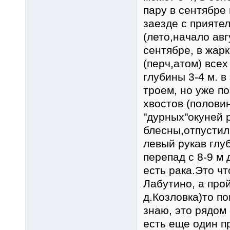
пару в сентябре
заезде с приятел
(лето,начало авг
сентябре, в жар
(перч,атом) всех
глубины 3-4 м. 
троем, но уже по
хвостов (полови
"дурных"окуней 
блесны,отпустил
левый рукав глу
перепад с 8-9 м
есть рака.Это ч
Лабутино, а про
д.Козловка)то по
знаю, это рядом
есть еще один п