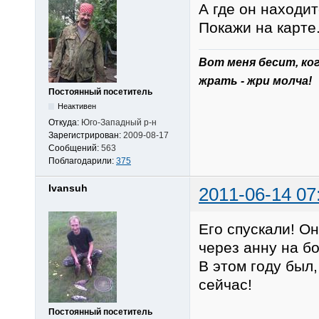
А где он находи
Покажи на карте
Вот меня беcит, ко
жрать - жри молча!
Постоянный посетитель
Неактивен
Откуда:
Юго-Западный р-н
Зарегистрирован:
2009-08-17
Сообщений:
563
Поблагодарили:
375
Ivansuh
2011-06-14 07
Его спускали! О
через анну на бо
В этом году был,
сейчас!
Постоянный посетитель