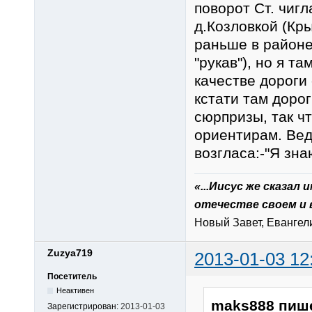
поворот Ст. чигл
д.Козловкой (Кр
раньше в районе
"рукав"), но я та
качестве дороги 
кстати там доро
сюрпризы, так ч
ориентирам. Вед
возгласа:-"Я знаю
«...Иисус же сказал
отечестве своем и 
Новый Завет, Евангелие
Zuzya719
2013-01-03 12
Посетитель
Неактивен
maks888 пиш
Зарегистрирован:
2013-01-03