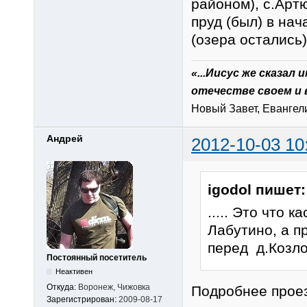
районом), с.Арт
пруд (был) в на
(озера остались)
«...Иисус же сказал
отечестве своем и 
Новый Завет, Евангелие
Андрей
2012-10-03 10
igodol пишет:
..... Это что 
Лабутино, а п
перед д.Козлов
Постоянный посетитель
Неактивен
Откуда:
Воронеж, Чижовка
Подробнее прое
Зарегистрирован:
2009-08-17