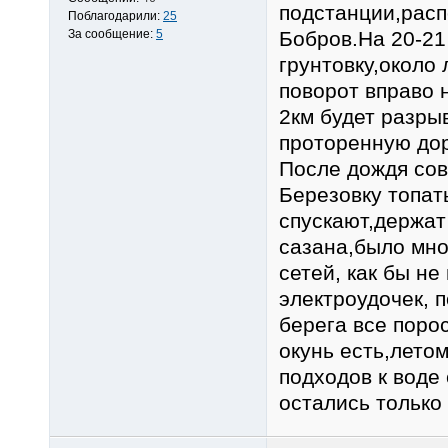
подстанции,расп
Поблагодарили:
25
За сообщение:
5
Бобров.На 20-21
грунтовку,около
поворот вправо 
2км будет разры
проторенную дор
После дождя сове
Березовку топать
спускают,держат
сазана,было мно
сетей, как бы не
электроудочек, п
берега все порос
окунь есть,летом
подходов к воде 
остались только