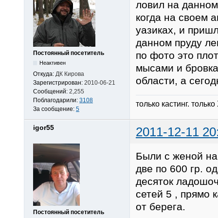
ловил на данном
когда на своем 
уазиках, и приш
данном пруду лещ
по фото это плот
Постоянный посетитель
Неактивен
мысами и бровкам
Откуда:
ДК Кирова
области, а сегод
Зарегистрирован:
2010-06-21
Сообщений:
2,255
Поблагодарили:
3108
только кастинг. только
За сообщение:
5
igor55
2011-12-11 20
Были с женой на
две по 600 гр. 
десяток ладошоч
сетей 5 , прямо 
от берега.
Постоянный посетитель