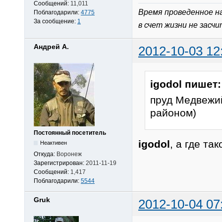
Сообщений:
11,011
Время проведенное н
Поблагодарили:
4775
За сообщение:
1
в счет жизни не засч
Андрей А.
2012-10-03 12
igodol пишет:
пруд Медвежий
районом)
Постоянный посетитель
igodol
, а где т
Неактивен
Откуда:
Воронеж
Зарегистрирован:
2011-11-19
Сообщений:
1,417
Поблагодарили:
5544
Gruk
2012-10-04 07