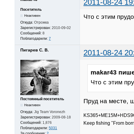
2011-08-24 19
Посетитель
Что с этим пруд
Неактивен
Откуда:
Отрожка
Зарегистрирован:
2010-09-02
Сообщений:
8
Поблагодарили:
7
Пигарев С. В.
2011-08-24 20
makar43 пише
Что с этим пр
Постоянный посетитель
Пруд на месте, щ
Неактивен
Откуда:
Jig Team Voronezh
KS365+ME15M+HDS9G
Зарегистрирован:
2009-08-18
Сообщений:
1,876
Keep fishing "From bor
Поблагодарили:
5031
За сообщение:
2