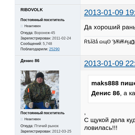
RIBOVOLK
2013-01-09 19
Постоянный посетитель
Да хороший рань
Неактивен
Откуда:
Воронеж-45
Зарегистрирован:
2011-02-24
ṘѣЇƋǻ ɷɰʘ ϠѪѬ҂ҕџ҈҉ѯ
Сообщений:
5,748
Поблагодарили:
25290
Денис 86
2013-01-09 22
maks888 пиш
Денис 86
, а 
,
Постоянный посетитель
С щукой дела ку
Неактивен
Откуда:
Птичий рынок
ловилась!!!
Зарегистрирован:
2012-03-25