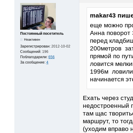
makar43 пише
еще можно про
Анна поворот
Постоянный посетитель
перед кладби
Неактивен
Зарегистрирован:
2012-10-02
200метров зат
Сообщений:
196
прямой по пут
Поблагодарили:
656
За сообщение:
4
ловится мелки
1996м ловили 
начинается эт
Ехать через студ
недостроенный г
там щас творить
маршрут, то тог
(уходим вправо 