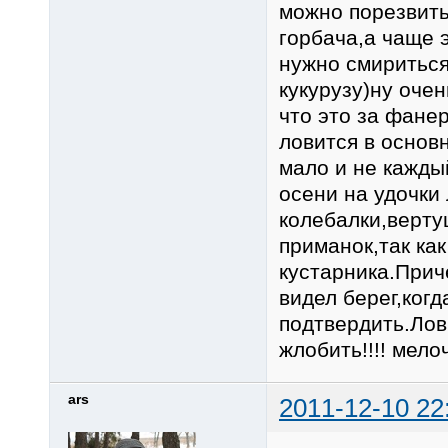
можно порезвить
горбача,а чаще 
нужно смириться
кукурузу)ну оче
что это за фане
ловится в основ
мало и не кажды
осени на удочки
колебалки,верту
приманок,так как
кустарника.Прич
видел берег,ког
подтвердить.Лов
жлобить!!!! мело
ars
2011-12-10 22