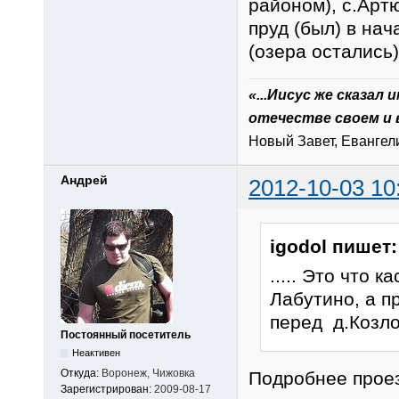
районом), с.Арт
пруд (был) в на
(озера остались)
«...Иисус же сказал
отечестве своем и 
Новый Завет, Евангелие
Андрей
2012-10-03 10
igodol пишет:
..... Это что 
Лабутино, а п
перед д.Козлов
Постоянный посетитель
Неактивен
Откуда:
Воронеж, Чижовка
Подробнее прое
Зарегистрирован:
2009-08-17