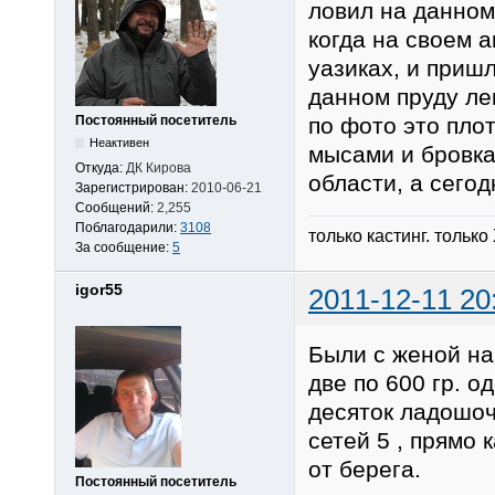
ловил на данном
когда на своем 
уазиках, и приш
данном пруду лещ
по фото это плот
Постоянный посетитель
Неактивен
мысами и бровкам
Откуда:
ДК Кирова
области, а сегод
Зарегистрирован:
2010-06-21
Сообщений:
2,255
Поблагодарили:
3108
только кастинг. только
За сообщение:
5
igor55
2011-12-11 20
Были с женой на
две по 600 гр. 
десяток ладошоч
сетей 5 , прямо 
от берега.
Постоянный посетитель