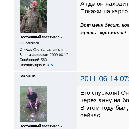
А где он находи
Покажи на карте
Вот меня беcит, ко
жрать - жри молча!
Постоянный посетитель
Неактивен
Откуда:
Юго-Западный р-н
Зарегистрирован:
2009-08-17
Сообщений:
563
Поблагодарили:
375
Ivansuh
2011-06-14 07
Его спускали! О
через анну на бо
В этом году был,
сейчас!
Постоянный посетитель