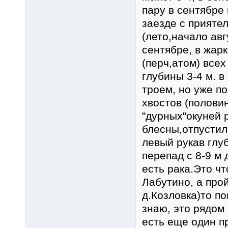
пару в сентябре
заезде с приятел
(лето,начало авг
сентябре, в жар
(перч,атом) всех
глубины 3-4 м. 
троем, но уже по
хвостов (полови
"дурных"окуней 
блесны,отпустил
левый рукав глу
перепад с 8-9 м
есть рака.Это ч
Лабутино, а про
д.Козловка)то по
знаю, это рядом
есть еще один п