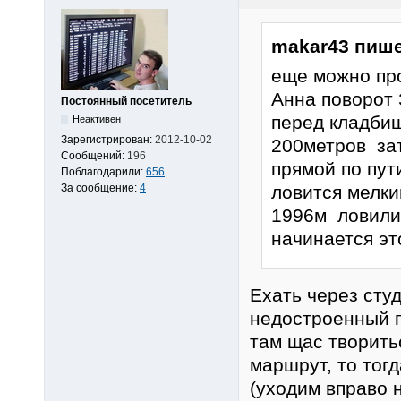
makar43 пише
еще можно про
Анна поворот
Постоянный посетитель
перед кладби
Неактивен
Зарегистрирован:
2012-10-02
200метров зат
Сообщений:
196
прямой по пут
Поблагодарили:
656
За сообщение:
4
ловится мелки
1996м ловили 
начинается эт
Ехать через студ
недостроенный г
там щас творить
маршрут, то тог
(уходим вправо 