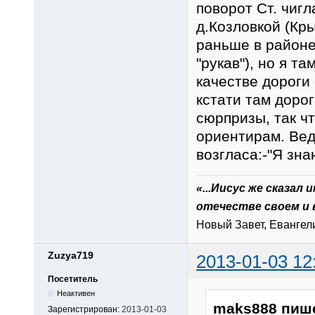
поворот Ст. чигл
д.Козловкой (Кр
раньше в районе
"рукав"), но я та
качестве дороги 
кстати там доро
сюрпризы, так ч
ориентирам. Вед
возгласа:-"Я знаю
«...Иисус же сказал
отечестве своем и 
Новый Завет, Евангелие
Zuzya719
2013-01-03 12
Посетитель
Неактивен
maks888 пиш
Зарегистрирован:
2013-01-03