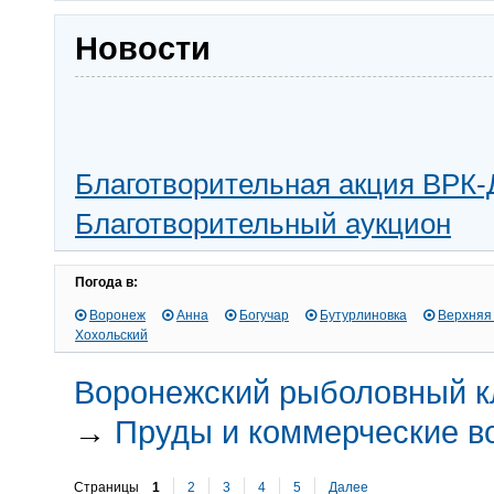
Новости
Благотворительная акция ВРК-
Благотворительный аукцион
Погода в:
Воронеж
Анна
Богучар
Бутурлиновка
Верхняя
Хохольский
Воронежский рыболовный к
→
Пруды и коммерческие 
Страницы
1
2
3
4
5
Далее