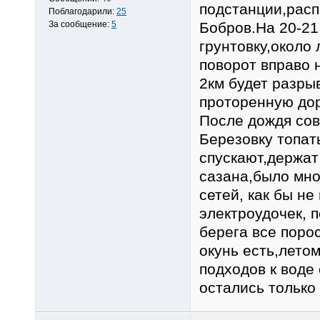
подстанции,расп
Поблагодарили:
25
За сообщение:
5
Бобров.На 20-21
грунтовку,около
поворот вправо 
2км будет разры
проторенную дор
После дождя сове
Березовку топать
спускают,держат
сазана,было мно
сетей, как бы не
электроудочек, п
берега все порос
окунь есть,летом
подходов к воде 
остались только