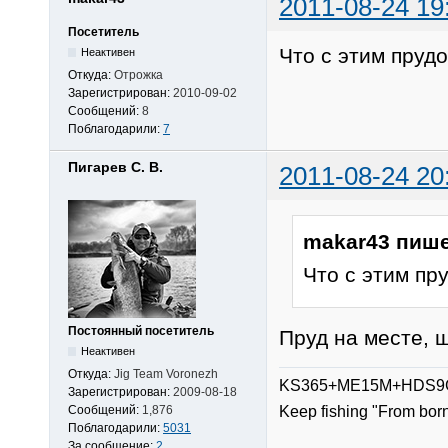
2011-08-24 19
Посетитель
Что с этим пруд
Неактивен
Откуда:
Отрожка
Зарегистрирован:
2010-09-02
Сообщений:
8
Поблагодарили:
7
Пигарев С. В.
2011-08-24 20
makar43 пише
Что с этим пр
Постоянный посетитель
Пруд на месте, щ
Неактивен
Откуда:
Jig Team Voronezh
KS365+ME15M+HDS9G
Зарегистрирован:
2009-08-18
Сообщений:
1,876
Keep fishing "From bor
Поблагодарили:
5031
За сообщение:
2