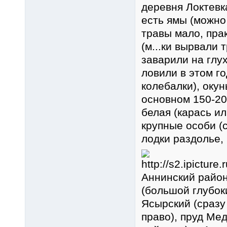
деревня Локтевка
есть ямы (можно
травы мало, прак
(м...ки вырвали 
заварили на глух
ловили в этом го
колебалки), окун
основном 150-20
белая (карась ил
крупные особи (с
лодки раздолье, 
Аннинский район
(большой глубок
Ясырский (сразу
право), пруд Ме