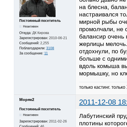
на блесна, балан
настраивался тол
мирной рыбы оче
Постоянный посетитель
Неактивен
промолчали, не о
Откуда:
ДК Кирова
балансир очень 
Зарегистрирован:
2010-06-21
жерлицы мелочь.
Сообщений:
2,255
Поблагодарили:
3108
отдохнули, по б
За сообщение:
11
больше с одними
вдоль комыша вы
мормышку, но кл
только кастинг. только
Моряк2
2011-12-08 18
Постоянный посетитель
Лабутинский пр
Неактивен
Зарегистрирован:
2011-02-26
плотины которог
Сообщений:
46