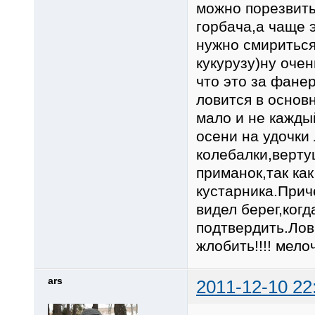
можно порезвить
горбача,а чаще 
нужно смириться
кукурузу)ну оче
что это за фане
ловится в основ
мало и не кажды
осени на удочки
колебалки,верту
приманок,так как
кустарника.Прич
видел берег,ког
подтвердить.Лов
жлобить!!!! мело
ars
2011-12-10 22