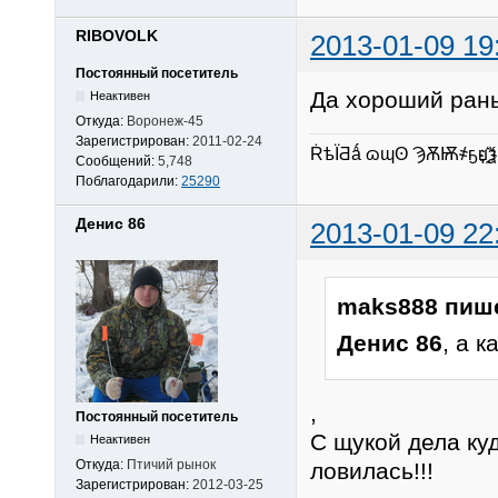
RIBOVOLK
2013-01-09 19
Постоянный посетитель
Да хороший рань
Неактивен
Откуда:
Воронеж-45
Зарегистрирован:
2011-02-24
ṘѣЇƋǻ ɷɰʘ ϠѪѬ҂ҕџ҈҉ѯ
Сообщений:
5,748
Поблагодарили:
25290
Денис 86
2013-01-09 22
maks888 пиш
Денис 86
, а 
,
Постоянный посетитель
С щукой дела ку
Неактивен
Откуда:
Птичий рынок
ловилась!!!
Зарегистрирован:
2012-03-25