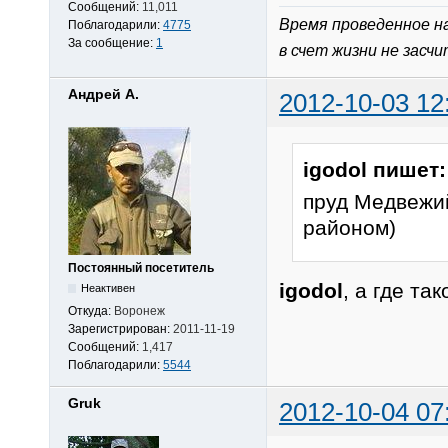
Сообщений:
11,011
Время проведенное н
Поблагодарили:
4775
За сообщение:
1
в счет жизни не засч
Андрей А.
2012-10-03 12
igodol пишет:
пруд Медвежий
районом)
Постоянный посетитель
igodol
, а где т
Неактивен
Откуда:
Воронеж
Зарегистрирован:
2011-11-19
Сообщений:
1,417
Поблагодарили:
5544
Gruk
2012-10-04 07