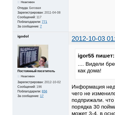
Неактивен
Откуда:
Беговая
Зарегистрирован:
2011-04-08
Сообщений:
117
Поблагодарили:
771
За сообщение:
7
igodol
2012-10-03 01
igor55 пишет:
.... Видели бр
как дома!
Постоянный посетитель
Неактивен
Зарегистрирован:
2012-10-02
Информация неде
Сообщений:
196
Поблагодарили:
656
чего не изменило
За сообщение:
17
подприжали. что 
порядка 30 пойма
может 3-4, в осн